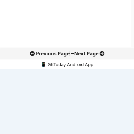
Previous Page
Next Page
📱 GKToday Android App
🔍
नवीनतम पोस्ट्स
ऑनलाइन अवैध सामग्री हटाने की समय-सीमा 3 घंटे हुई
तमिलनाडु की ‘वेत्री वानमगल’ योजना से महिला किसानों को ड्रोन तकनीक
का सहारा
लोकसभा से कर कानून संशोधन विधेयक पारित, डिजिटल भुगतान और
इलेक्ट्रॉनिक्स निवेश को राहत