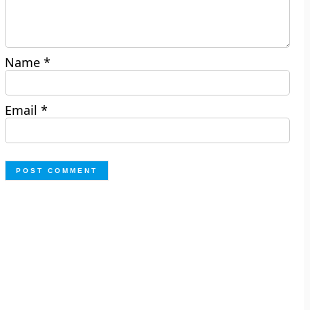
Name
*
Email
*