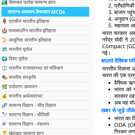
🏞️ हिमाचल प्रदेश सामान्य ज्ञान
प्रौद्योग
सामान्य अध्ययन विषयवार MCQs
बाजार पह
अनुदान (
🏺 प्राचीन भारतीय इतिहास
सहायता आ
🏰 मध्यकालीन भारतीय इतिहास
भारत सरकार अब 
नरेंद्र मोदी ने
📜 आधुनिक भारतीय इतिहास
Compact (G
🗺️ भारतीय भूगोल
गई।
🌍 विश्व भूगोल
बदलते वैश्विक परि
⚖️ भारतीय राजव्यवस्था एवं संविधान
भारतीय विकास औ
भारत की एक प्रमु
🎭 भारतीय संस्कृति
वैश्विक 
🌿 पर्यावरण अध्ययन
भारत को 
सरकार वह
💰 भारतीय अर्थव्यवस्था
अब यह म
🧬 सामान्य विज्ञान - जीव विज्ञान
खबर से जुड़े जीके
🔭 सामान्य विज्ञान - भौतिकी
भारत का 
⚗️ सामान्य विज्ञान - रसायन
ODA (Of
गिरकर ल
🏆 खेलकूद सामान्य ज्ञान