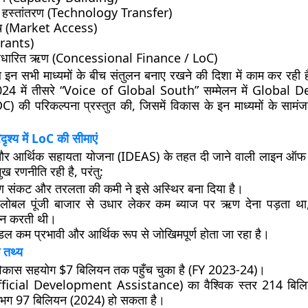
िकी हस्तांतरण (Technology Transfer)
ुंच (Market Access)
Grants)
धारित ऋण (Concessional Finance / LoC)
इन सभी माध्यमों के बीच
संतुलन बनाए रखने की दिशा
में काम कर रही ह
 2024 में तीसरे “Voice of Global South” सम्मेलन में
Global D
DC)
की परिकल्पना प्रस्तुत की, जिसमें विकास के इन माध्यमों के सामं
दृश्य में LoC की सीमाएं
र आर्थिक सहायता योजना (IDEAS) के तहत दी जाने वाली
लाइन ऑफ क
ख रणनीति रही है, परंतु:
ऋण संकट और तरलता की कमी
ने इसे अस्थिर बना दिया है।
ग्लोबल पूंजी बाजार से उधार लेकर कम ब्याज पर ऋण देना पड़ता 
न करती थी
।
ॉडल
कम प्रभावी और आर्थिक रूप से जोखिमपूर्ण
होता जा रहा है।
 तथ्य
विकास सहयोग
$7 बिलियन तक पहुँच चुका है (FY 2023-24)।
ficial Development Assistance)
का वैश्विक स्तर 214 बिल
गभग
97 बिलियन (2024)
हो सकता है।