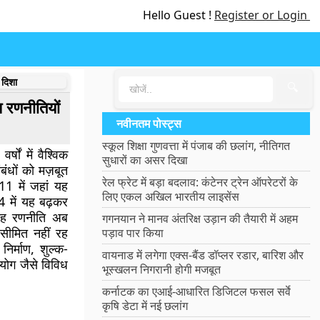
Hello Guest !
Register or Login
 दिशा
🔍
य रणनीतियों
नवीनतम पोस्ट्स
स्कूल शिक्षा गुणवत्ता में पंजाब की छलांग, नीतिगत
षों में वैश्विक
सुधारों का असर दिखा
ंधों को मज़बूत
रेल फ्रेट में बड़ा बदलाव: कंटेनर ट्रेन ऑपरेटरों के
1 में जहां यह
लिए एकल अखिल भारतीय लाइसेंस
 में यह बढ़कर
यह रणनीति अब
गगनयान ने मानव अंतरिक्ष उड़ान की तैयारी में अहम
सीमित नहीं रह
पड़ाव पार किया
निर्माण, शुल्क-
वायनाड में लगेगा एक्स-बैंड डॉप्लर रडार, बारिश और
हयोग जैसे विविध
भूस्खलन निगरानी होगी मजबूत
कर्नाटक का एआई-आधारित डिजिटल फसल सर्वे
कृषि डेटा में नई छलांग