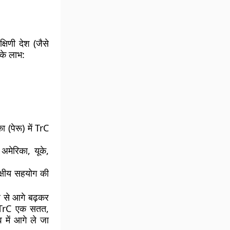
्षिणी देश (जैसे
के लाभ:
(पेरू) में TrC
अमेरिका, यूके,
्षीय सहयोग की
 से आगे बढ़कर
ं TrC एक
सतत,
 में आगे ले जा