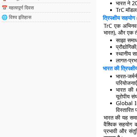
भारत ने
20
📅 महत्वपूर्ण दिवस
TrC मॉडल 
🌐 विश्व इतिहास
त्रिपक्षीय सहय
TrC एक अभिनव 
भारत), और एक ती
साझा समा
प्रौद्योगि
स्थानीय सा
लागत-प्रभ
भारत की त्रिपक्
भारत-जर्मन
परियोजनाएँ
भारत की
यूरोपीय सं
Global 
विस्तारित प
भारत की यह सम
वैश्विक सहयोग 
प्रभावी और संतु