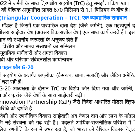
22 में जर्मनी के साथ
त्रिपक्षीय सहयोग (TrC) हेतु समझौता किया था।
की वैश्विक अनुमानित लागत
670 मिलियन से 1.1 बिलियन
के बीच है।
ोग (Triangular Cooperation – TrC): एक व्यावहारिक समाधान
मॉडल है
जिसमें एक पारंपरिक दाता देश (जैसे जर्मनी), एक महत्वपूर्ण दक
सरा साझेदार देश (अक्सर विकासशील देश) एक साथ कार्य करते हैं। इस
धान
जो स्थानीय जरूरतों के अनुरूप होते हैं
की, वित्तीय और मानव संसाधनों का सम्मिलन
मुदायिक भागीदारी
और क्षमता विकास
ावी और परिणाम-संवेदनशील कार्यान्वयन
षीय पहल और G-20
ी सहयोग के अंतर्गत अफ्रीका (कैमरून, घाना, मलावी) और लैटिन अमेरिका 
 चल रही हैं।
G-20 अध्यक्षता के दौरान TrC पर विशेष जोर
दिया गया और जर्मनी, 
घ और फ्रांस जैसे देशों के साथ साझेदारी बढ़ी।
Innovation Partnership (GIP)
जैसे निवेश आधारित मॉडल त्रिपक
रिधि को दर्शाते हैं।
ावेशी और रणनीतिक विकास साझेदारी अब केवल दान और ऋण के मॉडल
की नई संरचना को गढ़ रही है। बदलते आर्थिक-राजनीतिक परिवेश मे
लित
रणनीति के रूप में उभर रहा है, जो भारत को वैश्विक विकास नेतृत्व