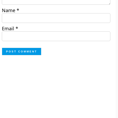
Name
*
Email
*