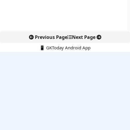
Previous Page
Next Page
📱 GKToday Android App
🔍
नवीनतम पोस्ट्स
स्कूल शिक्षा गुणवत्ता में पंजाब की छलांग, नीतिगत सुधारों का असर दिखा
रेल फ्रेट में बड़ा बदलाव: कंटेनर ट्रेन ऑपरेटरों के लिए एकल अखिल भारतीय
लाइसेंस
गगनयान ने मानव अंतरिक्ष उड़ान की तैयारी में अहम पड़ाव पार किया
वायनाड में लगेगा एक्स-बैंड डॉप्लर रडार, बारिश और भूस्खलन निगरानी होगी
मजबूत
कर्नाटक का एआई-आधारित डिजिटल फसल सर्वे कृषि डेटा में नई छलांग