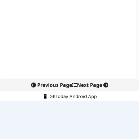
Previous Page
Next Page
📱 GKToday Android App
🔍
नवीनतम पोस्ट्स
स्कूल शिक्षा गुणवत्ता में पंजाब की छलांग, नीतिगत सुधारों का असर दिखा