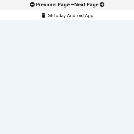
Previous Page
Next Page
📱 GKToday Android App
🔍
नवीनतम पोस्ट्स
ऑनलाइन अवैध सामग्री हटाने की समय-सीमा 3 घंटे हुई
तमिलनाडु की ‘वेत्री वानमगल’ योजना से महिला किसानों को ड्रोन तकनीक
का सहारा
लोकसभा से कर कानून संशोधन विधेयक पारित, डिजिटल भुगतान और
इलेक्ट्रॉनिक्स निवेश को राहत
आईआईटी बॉम्बे के प्रो. कार्तिकेयन लंका को NASI युवा वैज्ञानिक सम्मान
तेलंगाना में नए राशन कार्ड वितरण से बढ़ेगी खाद्य सुरक्षा पहुंच