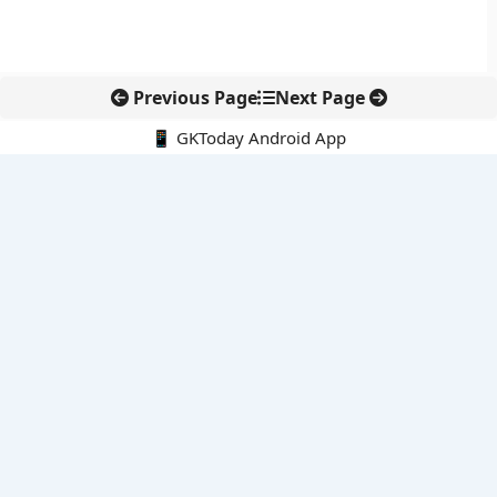
Previous Page
Next Page
📱 GKToday Android App
🔍
नवीनतम पोस्ट्स
कर्नाटक विधान परिषद में नेतृत्व बदलाव, हॉरट्टी ने अध्यक्ष पद छोड़ा
8 अगस्त 2026 की करंट अफेयर्स क्विज़: परीक्षा तैयारी के लिए अहम सवाल
अरुणाचल के 27 स्थानों को मिली आधिकारिक पहचान, मानचित्रों में
एकरूपता पर जोर
स्कूल शिक्षा गुणवत्ता में पंजाब की छलांग, नीतिगत सुधारों का असर दिखा
रेल फ्रेट में बड़ा बदलाव: कंटेनर ट्रेन ऑपरेटरों के लिए एकल अखिल भारतीय
लाइसेंस