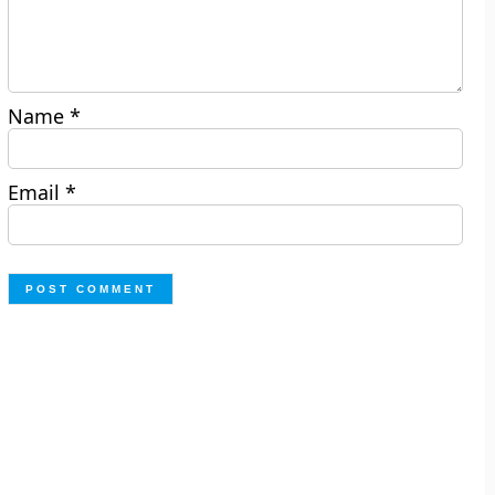
Name
*
Email
*