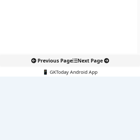
Previous Page
Next Page
📱 GKToday Android App
🔍
नवीनतम पोस्ट्स
ऑनलाइन अवैध सामग्री हटाने की समय-सीमा 3 घंटे हुई
तमिलनाडु की ‘वेत्री वानमगल’ योजना से महिला किसानों को ड्रोन तकनीक
का सहारा
लोकसभा से कर कानून संशोधन विधेयक पारित, डिजिटल भुगतान और