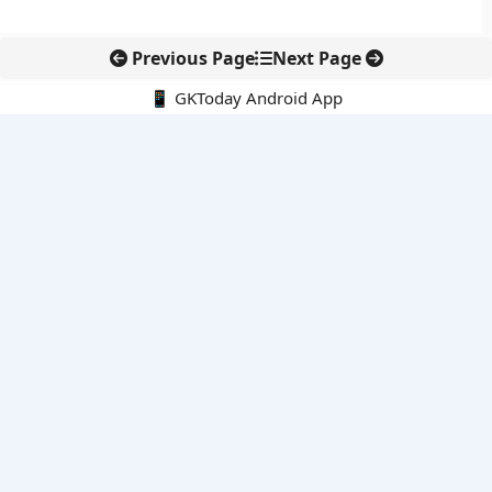
Previous Page
Next Page
📱 GKToday Android App
🔍
नवीनतम पोस्ट्स
कोलंबिया में नई राजनीतिक दिशा, अबेलार्दो दे ला एस्प्रिएला ने संभाली कमान
सीमावर्ती इलाकों में नवीकरणीय परियोजनाओं पर नई सुरक्षा सख्ती
आईआईटी दिल्ली में एआई-संचालित सुपरकंप्यूटिंग सुविधा से शोध को नई गति
बेंगलुरु HAL एयरपोर्ट पर हेलीकॉप्टर लैंडिंग में सैटेलाइट-आधारित नई छलांग
भारत के निजी अंतरिक्ष क्षेत्र में 800 kN इंजन से नई छलांग