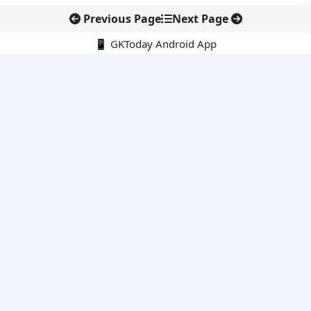
Previous Page
Next Page
📱 GKToday Android App
🔍
नवीनतम पोस्ट्स
हिरोशिमा की 81वीं बरसी: परमाणु हथियारों के खिलाफ फिर उठा शांति का
संदेश
विशाखापत्तनम क्षेत्र को निवेश हब बनाने की आंध्र प्रदेश की बड़ी योजना
अलाबोई रण स्मृति दिवस ने फिर याद दिलाया अहोम वीरों का बलिदान
एयर इंडिया की कमान अब टेवोल्डे गेब्रेमारियम के हाथ
तियांगोंग में अंतरिक्ष धान की पहली कटाई, चांद-मंगल खेती की दिशा में बड़ा
कदम