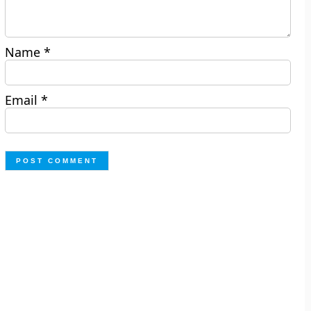
Name
*
Email
*