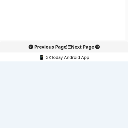
Previous Page
Next Page
📱 GKToday Android App
🔍
नवीनतम पोस्ट्स
ऑनलाइन अवैध सामग्री हटाने की समय-सीमा 3 घंटे हुई
तमिलनाडु की ‘वेत्री वानमगल’ योजना से महिला किसानों को ड्रोन तकनीक
का सहारा
लोकसभा से कर कानून संशोधन विधेयक पारित, डिजिटल भुगतान और
इलेक्ट्रॉनिक्स निवेश को राहत