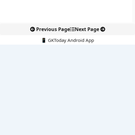
Previous Page
Next Page
📱 GKToday Android App
🔍
नवीनतम पोस्ट्स
कोलंबिया में नई राजनीतिक दिशा, अबेलार्दो दे ला एस्प्रिएला ने संभाली कमान
सीमावर्ती इलाकों में नवीकरणीय परियोजनाओं पर नई सुरक्षा सख्ती
आईआईटी दिल्ली में एआई-संचालित सुपरकंप्यूटिंग सुविधा से शोध को नई गति
बेंगलुरु HAL एयरपोर्ट पर हेलीकॉप्टर लैंडिंग में सैटेलाइट-आधारित नई छलांग
भारत के निजी अंतरिक्ष क्षेत्र में 800 kN इंजन से नई छलांग