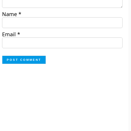
Name
*
Email
*