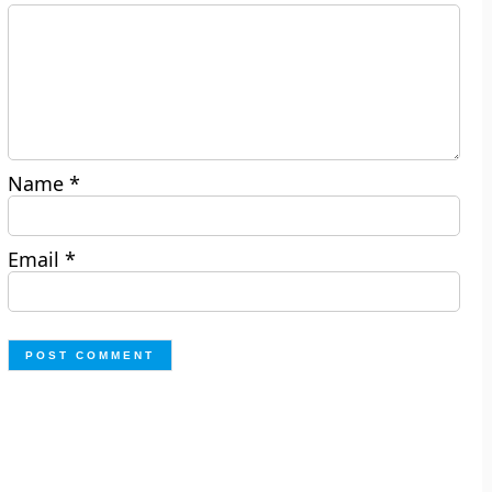
Name
*
Email
*