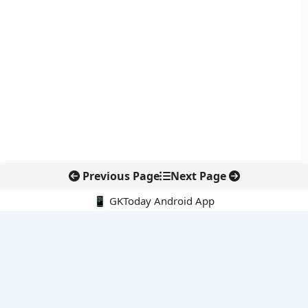
Previous Page
Next Page
📱 GKToday Android App
🔍
नवीनतम पोस्ट्स
ऑनलाइन अवैध सामग्री हटाने की समय-सीमा 3 घंटे हुई
तमिलनाडु की ‘वेत्री वानमगल’ योजना से महिला किसानों को ड्रोन तकनीक