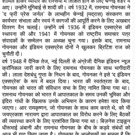
शामिल होकर व्यापार की रस्सियों में शिक्षित होने के लिए चेन्नई शहर में
आए। उन्होंने मूंगिबाई से शादी की। वर्ष 1932 में, रामनाथ गोयनका ने
`द फ्री प्रेस जर्नल` के लाभहीन चेन्नई (मद्रास) संस्करण का
कार्यभार संभाला और स्वयं ने कागजों की आपूर्ति करने के लिए अखबार
वितरण वैन चलाई। उन्होंने वर्ष 1936 में इंडियन एक्सप्रेस की
स्थापना की और 1941 में गोयनका को राष्ट्रीय समाचार पत्र
संपादकों के सम्मेलन का अध्यक्ष चुना गया। इसके बाद, रामनाथ
गोयनका और इंडियन एक्सप्रेस दोनों ने खुलकर ब्रिटिश राज को
चुनौती दी।
वर्ष 1948 में दैनिक तेज, नई दिल्ली से अंग्रेजी दैनिक इंडियन न्यूज
क्रॉनिकल जारी करने के लिए रामनाथ गोयनका के साथ भागीदारी
की। लाला देशबंधु गुप्ता के निधन के बाद, गोयनका ने इसे ‘द इंडियन
एक्सप्रेस’ के रूप में बदल दिया। भारत की स्वतंत्रता के बाद,
गोयनका को भारत की संविधान सभा के लिए नामित किया गया था।
रामनाथ गोयनका को भारत में आपातकाल के समय उनकी भूमिका और
इंदिरा गांधी के खिलाफ उनके अभियान के कारण हमेशा याद किया
जाएगा। आर रामकृष्णन, जो गोयनका के साथ काम करते थे, को भी
जयप्रकाश नारायण द्वारा आपातकाल का विरोध करने के लिए बैठकों
की व्यवस्था करने के लिए प्रशंसित किया गया था। बिज़नेस टाइकून
धीरूभाई अंबानी और रामनाथ गोयनका के बीच के कड़वे संबंधों को
आज भी याद किया जाता है। गोयनका के आलोचकों का मानना ​​है कि