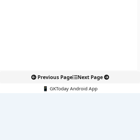
Previous Page
Next Page
📱 GKToday Android App
🔍
नवीनतम पोस्ट्स
DGFT ने EODC प्रक्रिया को बनाया पेपरलेस, निर्यातकों को राहत
केरल का नाम बदलकर ‘केरलम’ करने की पहल संसद तक पहुंची