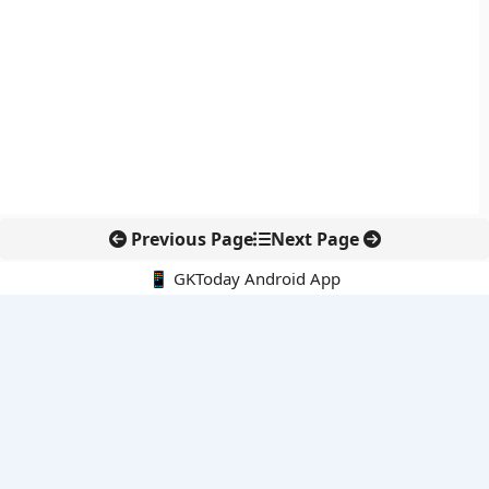
Previous Page
Next Page
📱 GKToday Android App
🔍
नवीनतम पोस्ट्स
कोलंबिया में नई राजनीतिक दिशा, अबेलार्दो दे ला एस्प्रिएला ने संभाली कमान
सीमावर्ती इलाकों में नवीकरणीय परियोजनाओं पर नई सुरक्षा सख्ती
आईआईटी दिल्ली में एआई-संचालित सुपरकंप्यूटिंग सुविधा से शोध को नई गति