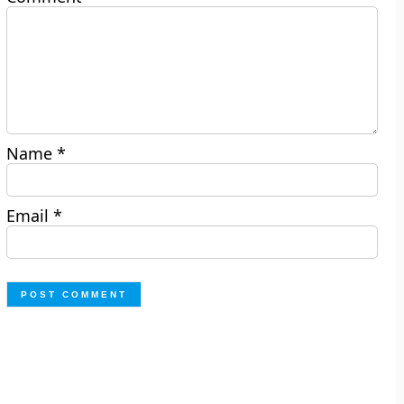
Name
*
Email
*