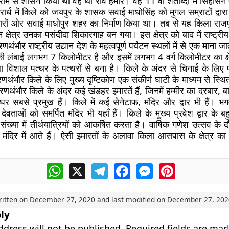
म से शासन किया था वह था राव हमीर। वह 11 वीं शताब्दी में सिंहासन 
्तरार्ध में किले को जयपुर के शासक सवाई माधोसिंह को मुगल सम्राटों द्वार
 चारों ओर सवाई माधोपुर शहर का निर्माण किया था। तब से यह किला राजपू
क्षेत्र उनका पसंदीदा शिकारगाह बन गया। इस क्षेत्र को बाद में राष्ट्रीय 
ंभौर राष्ट्रीय उद्यान देश के महत्वपूर्ण पर्यटन स्थलों में से एक माना ज
 की लंबाई लगभग 7 किलोमीटर है और इसमें लगभग 4 वर्ग किलोमीटर का क्ष
 विशाल पत्थर के पत्थरों से बना है। किले के अंदर से चिनाई के लि
थंभौर किले के लिए मुख्य दृष्टिकोण एक संकीर्ण घाटी के माध्यम से स्थित
। रणथंभौर किले के अंदर कई खंडहर इमारतें हैं, जिनमें हम्मीर का दरबार,
 सबसे प्रमुख हैं। किले में कई सेनेटाफ, मंदिर और द्वार भी हैं। भग
देवताओं को समर्पित मंदिर भी यहाँ हैं। किले के मुख्य प्रवेश द्वार के 
संख्या में तीर्थयात्रियों को आकर्षित करता है। वार्षिक गणेश उत्सव के दौ
री मंदिर में आते हैं। ऐसी इमारतों के अलावा किला आसपास के क्षेत्र का
।
WhatsApp
X
Telegram
Facebook
Messenger
Pinterest
ritten on
December 27, 2020
and last modified on
December 27, 202
ly
ddress will not be published.
Required fields are ma