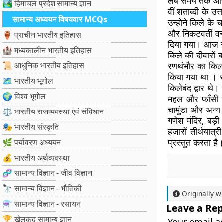
लंबे समय तक आरा
🏞️ हिमाचल प्रदेश सामान्य ज्ञान
वीं शताब्दी के उत
सामान्य अध्ययन विषयवार MCQs
उन्होने किले के
और निकटवर्ती वन 
🏺 प्राचीन भारतीय इतिहास
दिया गया। आज रणथ
🏰 मध्यकालीन भारतीय इतिहास
किले की दीवारों
📜 आधुनिक भारतीय इतिहास
रणथंभौर का किला
किया गया था । रण
🗺️ भारतीय भूगोल
किलेबंद द्वार थे
🌍 विश्व भूगोल
महल और फाँसी घर
चामुंडा और अन्य 
⚖️ भारतीय राजव्यवस्था एवं संविधान
गणेश मंदिर, बड़ी 
🎭 भारतीय संस्कृति
हजारों तीर्थयात्
प्रस्तुत करता है
🌿 पर्यावरण अध्ययन
💰 भारतीय अर्थव्यवस्था
🧬 सामान्य विज्ञान - जीव विज्ञान
🔭 सामान्य विज्ञान - भौतिकी
Originally w
⚗️ सामान्य विज्ञान - रसायन
Leave a Rep
🏆 खेलकूद सामान्य ज्ञान
Your email a