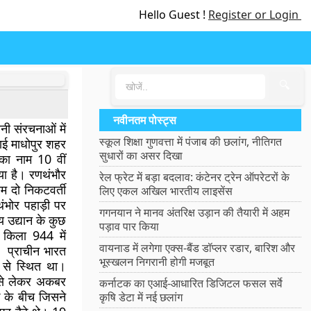
Hello Guest !
Register or Login
🔍
नवीनतम पोस्ट्स
नी संरचनाओं में
स्कूल शिक्षा गुणवत्ता में पंजाब की छलांग, नीतिगत
ाई माधोपुर शहर
सुधारों का असर दिखा
का नाम 10 वीं
या है। रणथंभौर
रेल फ्रेट में बड़ा बदलाव: कंटेनर ट्रेन ऑपरेटरों के
ाम दो निकटवर्ती
लिए एकल अखिल भारतीय लाइसेंस
ंभोर पहाड़ी पर
गगनयान ने मानव अंतरिक्ष उड़ान की तैयारी में अहम
य उद्यान के कुछ
पड़ाव पार किया
र किला 944 में
वायनाड में लगेगा एक्स-बैंड डॉप्लर रडार, बारिश और
ा। प्राचीन भारत
भूस्खलन निगरानी होगी मजबूत
 से स्थित था।
 से लेकर अकबर
कर्नाटक का एआई-आधारित डिजिटल फसल सर्वे
 के बीच जिसने
कृषि डेटा में नई छलांग