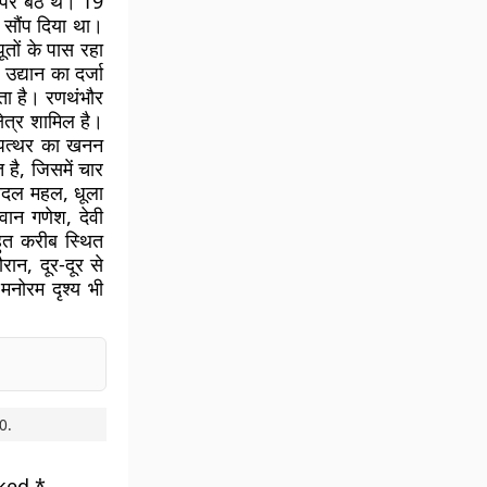
पर बैठे थे। 19
ा सौंप दिया था।
तों के पास रहा
उद्यान का दर्जा
ाता है। रणथंभौर
ेत्र शामिल है।
ए पत्थर का खनन
 है, जिसमें चार
 बादल महल, धूला
वान गणेश, देवी
बहुत करीब स्थित
रान, दूर-दूर से
 मनोरम दृश्य भी
0
.
rked
*