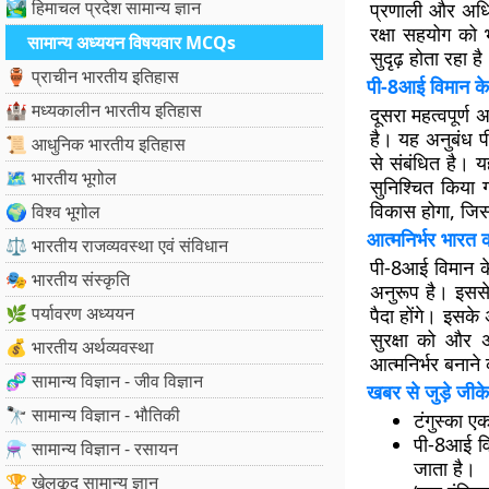
🏞️ हिमाचल प्रदेश सामान्य ज्ञान
प्रणाली और अधि
रक्षा सहयोग को
सामान्य अध्ययन विषयवार MCQs
सुदृढ़ होता रहा है
🏺 प्राचीन भारतीय इतिहास
पी-8आई विमान क
🏰 मध्यकालीन भारतीय इतिहास
दूसरा महत्वपूर्ण
है। यह अनुबंध प
📜 आधुनिक भारतीय इतिहास
से संबंधित है। 
🗺️ भारतीय भूगोल
सुनिश्चित किया 
विकास होगा, जिस
🌍 विश्व भूगोल
आत्मनिर्भर भारत क
⚖️ भारतीय राजव्यवस्था एवं संविधान
पी-8आई विमान के
🎭 भारतीय संस्कृति
अनुरूप है। इससे
🌿 पर्यावरण अध्ययन
पैदा होंगे। इसके
सुरक्षा को और 
💰 भारतीय अर्थव्यवस्था
आत्मनिर्भर बनाने 
🧬 सामान्य विज्ञान - जीव विज्ञान
खबर से जुड़े जीके
🔭 सामान्य विज्ञान - भौतिकी
टंगुस्का ए
पी-8आई विम
⚗️ सामान्य विज्ञान - रसायन
जाता है।
🏆 खेलकूद सामान्य ज्ञान