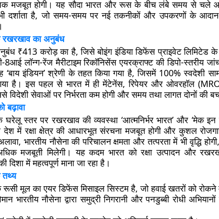
क मजबूत होगी। यह सौदा भारत और रूस के बीच लंबे समय से चले 
 भी दर्शाता है, जो समय-समय पर नई तकनीकों और उपकरणों के आदान
।
े रखरखाव का अनुबंध
 अनुबंध ₹413 करोड़ का है, जिसे बोइंग इंडिया डिफेंस प्राइवेट लिमिटेड 
ी-8आई लॉन्ग-रेंज मैरीटाइम रिकॉनिसेंस एयरक्राफ्ट की डिपो-स्तरीय 
यह ‘बाय इंडियन’ श्रेणी के तहत किया गया है, जिसमें 100% स्वदेशी सा
गया है। इस पहल से भारत में ही मेंटेनेंस, रिपेयर और ओवरहॉल (MR
से विदेशी सेवाओं पर निर्भरता कम होगी और समय तथा लागत दोनों की ब
ो बढ़ावा
 घरेलू स्तर पर रखरखाव की व्यवस्था ‘आत्मनिर्भर भारत’ और ‘मेक इन 
 देश में रक्षा क्षेत्र की आधारभूत संरचना मजबूत होगी और कुशल रोज
 अलावा, भारतीय नौसेना की परिचालन क्षमता और तत्परता में भी वृद्धि होगी
अधिक मजबूती मिलेगी। यह कदम भारत को रक्षा उत्पादन और रखरखाव क
की दिशा में महत्वपूर्ण माना जा रहा है।
 तथ्य
क रूसी मूल का एयर डिफेंस मिसाइल सिस्टम है, जो हवाई खतरों को रोकने मे
ान भारतीय नौसेना द्वारा समुद्री निगरानी और पनडुब्बी रोधी अभियानों 