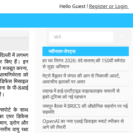
Hello Guest !
Register or Login
🔍
नवीनतम पोस्ट्स
दिल्ली में लगभग
हर घर तिरंगा 2026: वंदे मातरम् की 150वीं वर्षगांठ
षर किए हैं। इन
से जुड़ा अभियान
को मजबूत करना,
त्मनिर्भरता को
मेट्रो वैंकूवर में जंगल की आग से निकासी अलर्ट,
 डिफेंस मिसाइल
आवासीय इलाकों पर असर
सेना के पी-8आई
लद्दाख में हाई-एल्टीट्यूड वाइल्डलाइफ सफारी से
है।
इको-टूरिज्म को नई पहचान
जयपुर बैठक में BRICS की औद्योगिक सहयोग पर नई
्सपोर्ट के साथ
सहमति
का एयर डिफेंस
OpenAI का नया एआई डिवाइस स्मार्ट स्पीकर से
िमान, ड्रोन और
आगे की तैयारी
तरीय वायु रक्षा