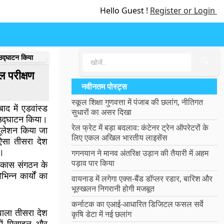
Hello Guest !
Register or Login
 उद्घाटन किया
🔍
ल परीक्षण
नवीनतम पोस्ट्स
स्कूल शिक्षा गुणवत्ता में पंजाब की छलांग, नीतिगत
बाद में एडवांस्ड
सुधारों का असर दिखा
 उद्घाटन किया।
रेल फ्रेट में बड़ा बदलाव: कंटेनर ट्रेन ऑपरेटरों के
मुलेशन किया जा
लिए एकल अखिल भारतीय लाइसेंस
ऐसा तीसरा देश
ी।
गगनयान ने मानव अंतरिक्ष उड़ान की तैयारी में अहम
पड़ाव पार किया
 विकास संगठन के
िन्न कार्यों का
वायनाड में लगेगा एक्स-बैंड डॉप्लर रडार, बारिश और
भूस्खलन निगरानी होगी मजबूत
कर्नाटक का एआई-आधारित डिजिटल फसल सर्वे
वाला तीसरा देश
कृषि डेटा में नई छलांग
में मिसाइल और