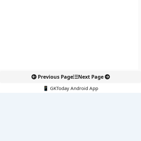
Previous Page
Next Page
📱 GKToday Android App
🔍
नवीनतम पोस्ट्स
कोलंबिया में नई राजनीतिक दिशा, अबेलार्दो दे ला एस्प्रिएला ने संभाली कमान
सीमावर्ती इलाकों में नवीकरणीय परियोजनाओं पर नई सुरक्षा सख्ती