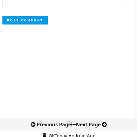
Previous Page
Next Page
📱 GKToday Android App