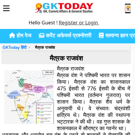
Hello Guest !
Register or Login
होम पेज
करेंट अफेयर्स प्रश्नोत्तरी
सामान्य ज्ञान प्रश
GKToday हिंदी
मैत्रक राजवंश
मैत्रक राजवंश
मैत्रक राजवंश
मैत्रक वंश ने पश्चिमी भारत पर शासन
किया। मैत्रक वंश का शासनकाल
475 ईसवी से 776 ईसवी के बीच में
पश्चिमी भारत (वर्तमान गुजरात) पर
शासन किया। मैत्रक शैव धर्म के
अनुयायी थे। वे संभवतः चंद्रवंशी
क्षत्रिय थे। मैत्रक वंश की स्थापना
भट्टारक ने की थी। वह गुप्त शासक के
शासनकाल में सौराष्ट्र का गवर्नर था।
भट्टारक और धरासेन इस वंश के पहले दो शासकों ने सेनापति की