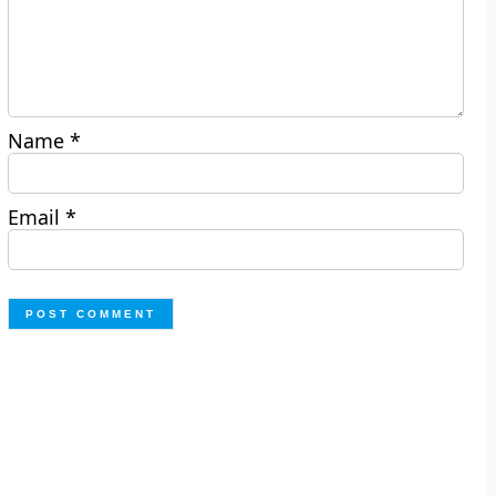
Name
*
Email
*