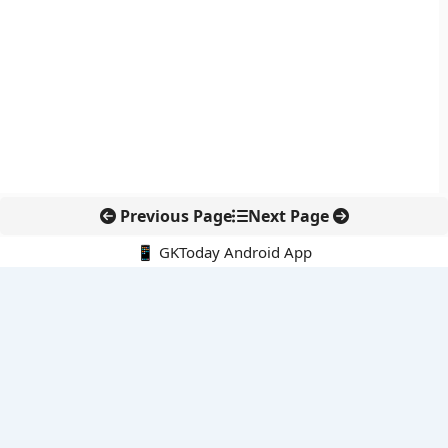
Previous Page
Next Page
📱 GKToday Android App
🔍
नवीनतम पोस्ट्स
ईरान की सुरक्षा नीति में रेज़ाई की वापसी से बढ़ा रणनीतिक संकेत
ईडी प्रमुख राहुल नविन को एक साल का विस्तार, वित्तीय जांच एजेंसी में
निरंतरता बनी रहेगी