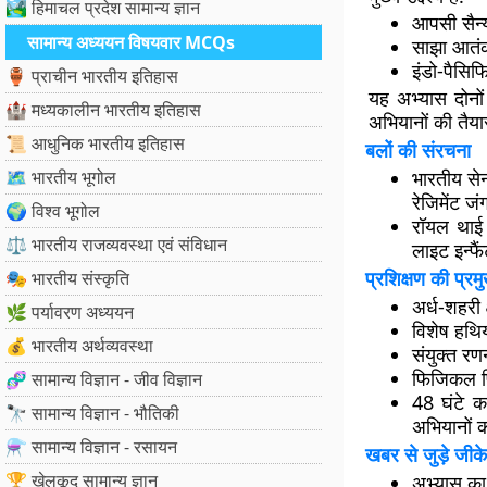
🏞️ हिमाचल प्रदेश सामान्य ज्ञान
आपसी
सैन
सामान्य अध्ययन विषयवार MCQs
साझा आतंक
इंडो-पैसिफि
🏺 प्राचीन भारतीय इतिहास
यह अभ्यास दोनों
🏰 मध्यकालीन भारतीय इतिहास
अभियानों की तैयार
📜 आधुनिक भारतीय इतिहास
बलों की संरचना
🗺️ भारतीय भूगोल
भारतीय से
रेजिमेंट जं
🌍 विश्व भूगोल
रॉयल थाई 
⚖️ भारतीय राजव्यवस्था एवं संविधान
लाइट इन्फैं
प्रशिक्षण की प्रम
🎭 भारतीय संस्कृति
अर्ध-शहरी क
🌿 पर्यावरण अध्ययन
विशेष हथिय
💰 भारतीय अर्थव्यवस्था
संयुक्त र
फिजिकल फ
🧬 सामान्य विज्ञान - जीव विज्ञान
48 घंटे क
🔭 सामान्य विज्ञान - भौतिकी
अभियानों क
⚗️ सामान्य विज्ञान - रसायन
खबर से जुड़े जीके
🏆 खेलकूद सामान्य ज्ञान
अभ्यास का