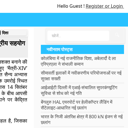
Hello Guest !
Register or Login
ई दिशा
🔍
ेत्रीय सहयोग
नवीनतम पोस्ट्स
कोलंबिया में नई राजनीतिक दिशा, अबेलार्दो दे ला
सशक्त बनाने की
एस्प्रिएला ने संभाली कमान
ए ‘मैत्री-XIV’
सीमावर्ती इलाकों में नवीकरणीय परियोजनाओं पर नई
 सैन्य अभ्यास
सुरक्षा सख्ती
े उमरोई स्थित
भ्यास 14 सितंबर
आईआईटी दिल्ली में एआई-संचालित सुपरकंप्यूटिंग
ं के बीच आपसी
सुविधा से शोध को नई गति
े पर केंद्रित
बेंगलुरु HAL एयरपोर्ट पर हेलीकॉप्टर लैंडिंग में
सैटेलाइट-आधारित नई छलांग
भारत के निजी अंतरिक्ष क्षेत्र में 800 kN इंजन से नई
ग पहल है, जिसका
छलांग