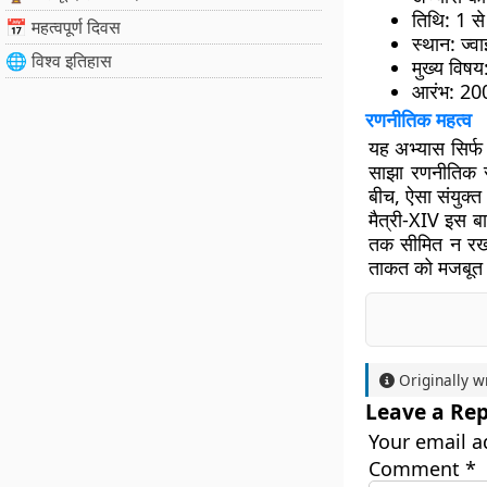
तिथि
: 1 स
📅 महत्वपूर्ण दिवस
स्थान
: ज्व
🌐 विश्व इतिहास
मुख्य विषय
आरंभ
: 200
रणनीतिक महत्व
यह अभ्यास सिर्फ
साझा रणनीतिक 
बीच, ऐसा संयुक्त 
मैत्री-XIV इस बा
तक सीमित न रखते
ताकत को मजबूत क
Originally w
Leave a Rep
Your email a
Comment
*