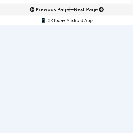
Previous Page
Next Page
📱 GKToday Android App
🔍
नवीनतम पोस्ट्स
स्कूल शिक्षा गुणवत्ता में पंजाब की छलांग, नीतिगत सुधारों का असर दिखा
रेल फ्रेट में बड़ा बदलाव: कंटेनर ट्रेन ऑपरेटरों के लिए एकल अखिल भारतीय
लाइसेंस
गगनयान ने मानव अंतरिक्ष उड़ान की तैयारी में अहम पड़ाव पार किया
वायनाड में लगेगा एक्स-बैंड डॉप्लर रडार, बारिश और भूस्खलन निगरानी होगी
मजबूत
कर्नाटक का एआई-आधारित डिजिटल फसल सर्वे कृषि डेटा में नई छलांग