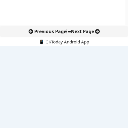
Previous Page
Next Page
📱 GKToday Android App
🔍
नवीनतम पोस्ट्स
कोलंबिया में नई राजनीतिक दिशा, अबेलार्दो दे ला एस्प्रिएला ने संभाली कमान
सीमावर्ती इलाकों में नवीकरणीय परियोजनाओं पर नई सुरक्षा सख्ती
आईआईटी दिल्ली में एआई-संचालित सुपरकंप्यूटिंग सुविधा से शोध को नई गति
बेंगलुरु HAL एयरपोर्ट पर हेलीकॉप्टर लैंडिंग में सैटेलाइट-आधारित नई छलांग
भारत के निजी अंतरिक्ष क्षेत्र में 800 kN इंजन से नई छलांग