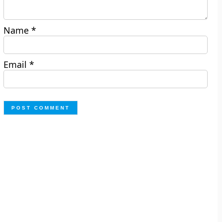
Name
*
Email
*