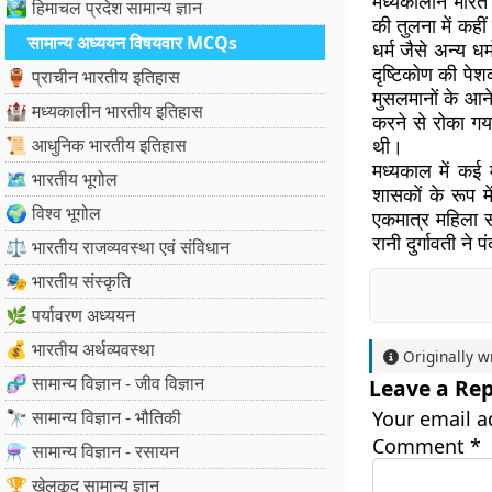
मध्यकालीन भारत म
🏞️ हिमाचल प्रदेश सामान्य ज्ञान
की तुलना में कहीं
सामान्य अध्ययन विषयवार MCQs
धर्म जैसे अन्य धर
दृष्टिकोण की पेश
🏺 प्राचीन भारतीय इतिहास
मुसलमानों के आने
🏰 मध्यकालीन भारतीय इतिहास
करने से रोका गया
📜 आधुनिक भारतीय इतिहास
थी।
मध्यकाल में कई म
🗺️ भारतीय भूगोल
शासकों के रूप म
🌍 विश्व भूगोल
एकमात्र महिला 
रानी दुर्गावती ने
⚖️ भारतीय राजव्यवस्था एवं संविधान
🎭 भारतीय संस्कृति
🌿 पर्यावरण अध्ययन
💰 भारतीय अर्थव्यवस्था
Originally w
🧬 सामान्य विज्ञान - जीव विज्ञान
Leave a Rep
🔭 सामान्य विज्ञान - भौतिकी
Your email a
Comment
*
⚗️ सामान्य विज्ञान - रसायन
🏆 खेलकूद सामान्य ज्ञान