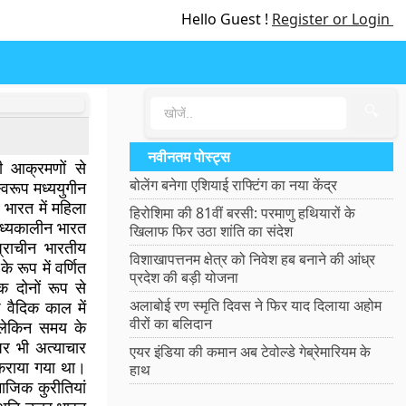
Hello Guest !
Register or Login
🔍
नवीनतम पोस्ट्स
शी आक्रमणों से
बोलेंग बनेगा एशियाई राफ्टिंग का नया केंद्र
्वरूप मध्ययुगीन
 भारत में महिला
हिरोशिमा की 81वीं बरसी: परमाणु हथियारों के
मध्यकालीन भारत
खिलाफ फिर उठा शांति का संदेश
प्राचीन भारतीय
विशाखापत्तनम क्षेत्र को निवेश हब बनाने की आंध्र
े रूप में वर्णित
प्रदेश की बड़ी योजना
क दोनों रूप से
अलाबोई रण स्मृति दिवस ने फिर याद दिलाया अहोम
 वैदिक काल में
वीरों का बलिदान
लेकिन समय के
र भी अत्याचार
एयर इंडिया की कमान अब टेवोल्डे गेब्रेमारियम के
 कराया गया था।
हाथ
ाजिक कुरीतियां