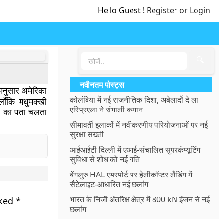
Hello Guest !
Register or Login
🔍
नवीनतम पोस्ट्स
े अनुसार अमेरिका
कोलंबिया में नई राजनीतिक दिशा, अबेलार्दो दे ला
लाँकि मधुमक्खी
एस्प्रिएला ने संभाली कमान
ु दर का पता चलता
सीमावर्ती इलाकों में नवीकरणीय परियोजनाओं पर नई
सुरक्षा सख्ती
आईआईटी दिल्ली में एआई-संचालित सुपरकंप्यूटिंग
सुविधा से शोध को नई गति
बेंगलुरु HAL एयरपोर्ट पर हेलीकॉप्टर लैंडिंग में
सैटेलाइट-आधारित नई छलांग
भारत के निजी अंतरिक्ष क्षेत्र में 800 kN इंजन से नई
rked
*
छलांग