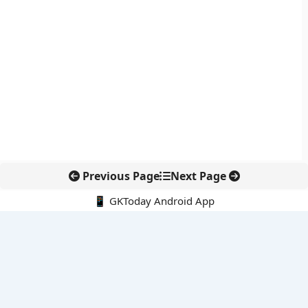
Previous Page
Next Page
📱 GKToday Android App
🔍
नवीनतम पोस्ट्स
कोलंबिया में नई राजनीतिक दिशा, अबेलार्दो दे ला एस्प्रिएला ने संभाली कमान
सीमावर्ती इलाकों में नवीकरणीय परियोजनाओं पर नई सुरक्षा सख्ती