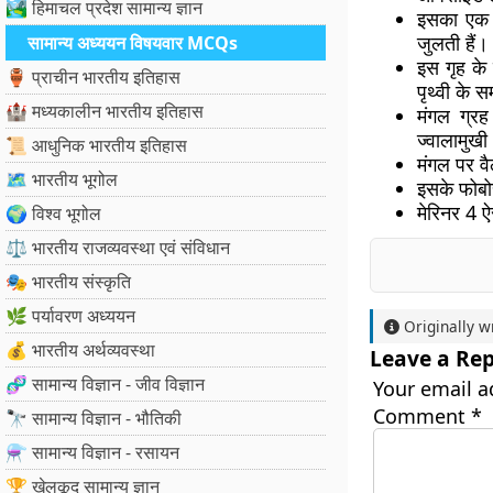
🏞️ हिमाचल प्रदेश सामान्य ज्ञान
इसका एक प
जुलती हैं।
सामान्य अध्ययन विषयवार MCQs
इस गृह के 
🏺 प्राचीन भारतीय इतिहास
पृथ्वी के 
🏰 मध्यकालीन भारतीय इतिहास
मंगल ग्र
ज्वालामुखी
📜 आधुनिक भारतीय इतिहास
मंगल पर वै
🗺️ भारतीय भूगोल
इसके फोबोस
मेरिनर 4 ऐ
🌍 विश्व भूगोल
⚖️ भारतीय राजव्यवस्था एवं संविधान
🎭 भारतीय संस्कृति
🌿 पर्यावरण अध्ययन
Originally w
💰 भारतीय अर्थव्यवस्था
Leave a Rep
🧬 सामान्य विज्ञान - जीव विज्ञान
Your email a
Comment
*
🔭 सामान्य विज्ञान - भौतिकी
⚗️ सामान्य विज्ञान - रसायन
🏆 खेलकूद सामान्य ज्ञान