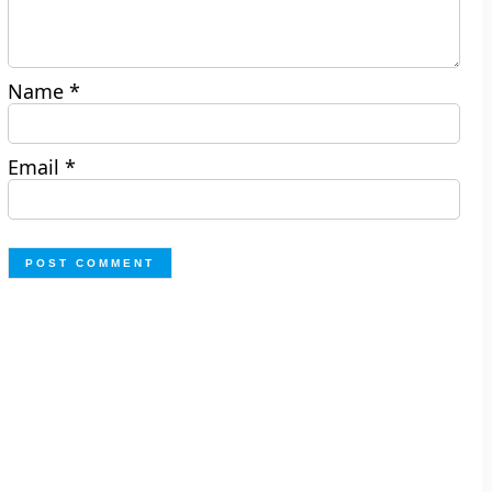
Name
*
Email
*