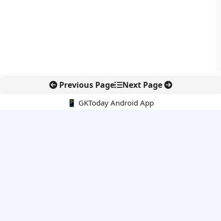
Previous Page
Next Page
📱 GKToday Android App
🔍
नवीनतम पोस्ट्स
Meta पर 567 मिलियन डॉलर का जुर्माना, बच्चों की ऑनलाइन सुरक्षा पर
सख्ती
कचरे से ऊर्जा और असम में नया हाईवे, कैबिनेट की बड़ी मंजूरी
114 राफेल प्रस्ताव से वायुसेना की ताकत बढ़ाने की तैयारी
कोयला से आगे बढ़ी कोल इंडिया, लौह अयस्क खनन में पहली बड़ी एंट्री