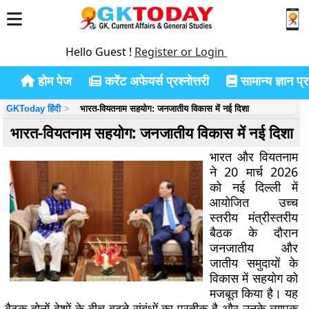
Hello Guest !
Register or Login
होम पेज
करेंट अफेयर्स प्रश्नोत्तरी
सामान्य ज्ञान प्रश
GKToday हिंदी
भारत-वियतनाम सहयोग: जनजातीय विकास में नई दिशा
भारत-वियतनाम सहयोग: जनजातीय विकास में नई दिशा
भारत और वियतनाम
ने 20 मार्च 2026
को नई दिल्ली में
आयोजित उच्च
स्तरीय मंत्रीस्तरीय
बैठक के दौरान
जनजातीय और
जातीय समुदायों के
विकास में सहयोग को
मजबूत किया है। यह
बैठक दोनों देशों के बीच बढ़ते संबंधों का प्रतीक है और उनके व्यापक