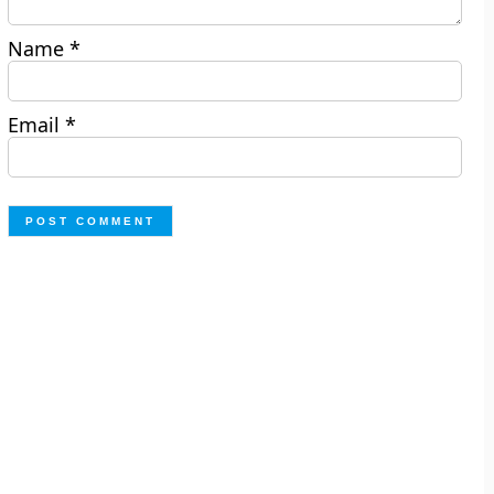
Name
*
Email
*