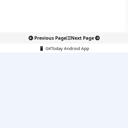
Previous Page
Next Page
📱 GKToday Android App
🔍
नवीनतम पोस्ट्स
स्कूल शिक्षा गुणवत्ता में पंजाब की छलांग, नीतिगत सुधारों का असर दिखा
रेल फ्रेट में बड़ा बदलाव: कंटेनर ट्रेन ऑपरेटरों के लिए एकल अखिल भारतीय
लाइसेंस
गगनयान ने मानव अंतरिक्ष उड़ान की तैयारी में अहम पड़ाव पार किया
वायनाड में लगेगा एक्स-बैंड डॉप्लर रडार, बारिश और भूस्खलन निगरानी होगी
मजबूत