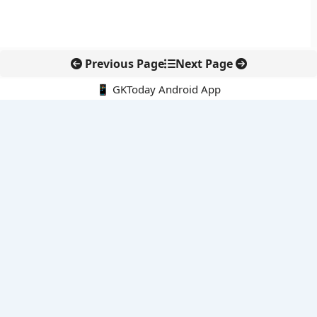
Previous Page
Next Page
📱 GKToday Android App
🔍
नवीनतम पोस्ट्स
ऑनलाइन अवैध सामग्री हटाने की समय-सीमा 3 घंटे हुई
तमिलनाडु की ‘वेत्री वानमगल’ योजना से महिला किसानों को ड्रोन तकनीक
का सहारा
लोकसभा से कर कानून संशोधन विधेयक पारित, डिजिटल भुगतान और
इलेक्ट्रॉनिक्स निवेश को राहत
आईआईटी बॉम्बे के प्रो. कार्तिकेयन लंका को NASI युवा वैज्ञानिक सम्मान
तेलंगाना में नए राशन कार्ड वितरण से बढ़ेगी खाद्य सुरक्षा पहुंच