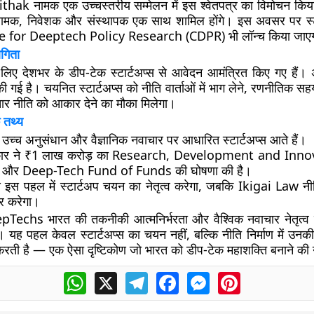
ak नामक एक उच्चस्तरीय सम्मेलन में इस श्वेतपत्र का विमोचन किया 
 नियामक, निवेशक और संस्थापक एक साथ शामिल होंगे। इस अवसर पर स्ट
e for Deeptech Policy Research
(CDPR) भी लॉन्च किया जाए
गिता
े लिए
देशभर के डीप-टेक स्टार्टअप्स से आवेदन आमंत्रित किए गए हैं
। 
की गई है। चयनित स्टार्टअप्स को नीति वार्ताओं में भाग लेने, रणनीतिक सहय
र नीति को आकार देने का मौका मिलेगा।
 तथ्य
ं उच्च अनुसंधान और वैज्ञानिक नवाचार पर आधारित स्टार्टअप्स आते हैं।
ार ने ₹1 लाख करोड़ का Research, Development and Inno
और Deep-Tech Fund of Funds की घोषणा की है।
स इस पहल में स्टार्टअप चयन का नेतृत्व करेगा, जबकि Ikigai Law नीत
ार करेगा।
chs भारत की तकनीकी आत्मनिर्भरता और वैश्विक नवाचार नेतृत्व क
। यह पहल केवल स्टार्टअप्स का चयन नहीं, बल्कि नीति निर्माण में उनकी
त करती है — एक ऐसा दृष्टिकोण जो भारत को डीप-टेक महाशक्ति बनाने की 
WhatsApp
X
Telegram
Facebook
Messenger
Pinterest