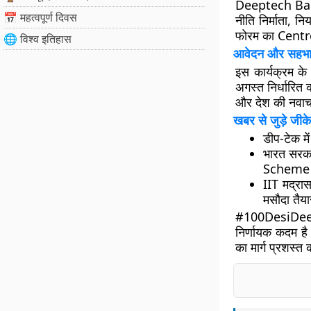
Deeptech Baith
📅 महत्वपूर्ण दिवस
नीति निर्माता,
फोरम का
Centr
🌐 विश्व इतिहास
आवेदन और सहभा
इस कार्यक्रम क
अगस्त
निर्धारित 
और देश की नवाचा
खबर से जुड़े जीके
डीप-टेक मे
भारत सरक
Scheme 
IIT मद्रा
मसौदा तैय
#100DesiDeepTe
निर्णायक कदम है
का मार्ग प्रशस्