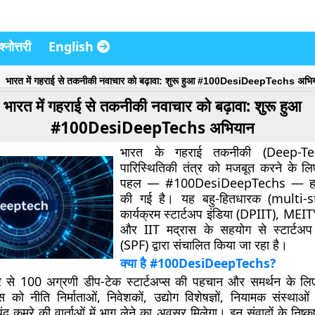
्नोत्तरी
English
भारत में गहराई से तकनीकी नवाचार को बढ़ावा: शुरू हुआ #100DesiDeepTechs अभि
भारत में गहराई से तकनीकी नवाचार को बढ़ावा: शुरू हुआ
#100DesiDeepTechs अभियान
भारत के गहराई तकनीकी (Deep-Tech
पारिस्थितिकी तंत्र को मजबूत करने के लिए
पहल —
#100DesiDeepTechs
— हाल
की गई है। यह बहु-हितधारक (multi-
कार्यक्रम स्टार्टअप इंडिया (DPIIT), MEIT
और IIT मद्रास के सहयोग से स्टार्टअ
(SPF) द्वारा संचालित किया जा रहा है।
क्या है #100DesiDeepTechs?
से 100 अग्रणी डीप-टेक स्टार्टअप्स की पहचान और समर्थन के लि
्स को नीति निर्माताओं, निवेशकों, उद्योग विशेषज्ञों, नियामक संस्था
ंद कमरे की वार्ताओं में भाग लेने का अवसर मिलेगा। इन संवादों के निष्कर्