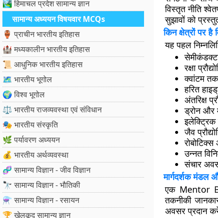
🏞️ हिमाचल प्रदेश सामान्य ज्ञान
विस्तृत नीति श्व
सामान्य अध्ययन विषयवार MCQs
सुझावों को प्रस्
किन क्षेत्रों पर है
🏺 प्राचीन भारतीय इतिहास
यह पहल निम्नलिखित
🏰 मध्यकालीन भारतीय इतिहास
सेमीकंडक्टर
📜 आधुनिक भारतीय इतिहास
रक्षा प्रौद्य
क्वांटम त
🗺️ भारतीय भूगोल
हरित हाइड
🌍 विश्व भूगोल
अंतरिक्ष प्र
⚖️ भारतीय राजव्यवस्था एवं संविधान
ड्रोन और 
इलेक्ट्रिक
🎭 भारतीय संस्कृति
जैव प्रौद्य
🌿 पर्यावरण अध्ययन
रोबोटिक्स
उन्नत विनिर
💰 भारतीय अर्थव्यवस्था
संचार अवस
🧬 सामान्य विज्ञान - जीव विज्ञान
मार्गदर्शक मंडल 
🔭 सामान्य विज्ञान - भौतिकी
एक Mentor Boa
तकनीकी जानकार श
⚗️ सामान्य विज्ञान - रसायन
अवसर प्रदान कर
🏆 खेलकूद सामान्य ज्ञान