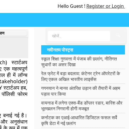
Hello Guest !
Register or Login
यान
🔍
नवीनतम पोस्ट्स
स्कूल शिक्षा गुणवत्ता में पंजाब की छलांग, नीतिगत
) स्टार्टअप
सुधारों का असर दिखा
 एक महत्वपूर्ण
रेल फ्रेट में बड़ा बदलाव: कंटेनर ट्रेन ऑपरेटरों के
 ही में लॉन्च
लिए एकल अखिल भारतीय लाइसेंस
stakeholder)
Y स्टार्टअप हब,
गगनयान ने मानव अंतरिक्ष उड़ान की तैयारी में अहम
प पॉलिसी फोरम
पड़ाव पार किया
वायनाड में लगेगा एक्स-बैंड डॉप्लर रडार, बारिश और
भूस्खलन निगरानी होगी मजबूत
ए बनाई गई है।
कर्नाटक का एआई-आधारित डिजिटल फसल सर्वे
ओं और अनुसंधान
कृषि डेटा में नई छलांग
ष के रूप में एक