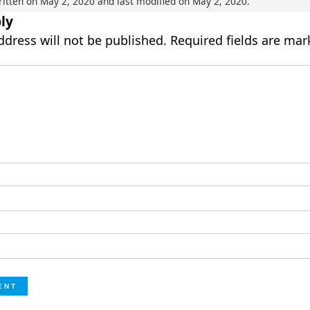
ritten on
May 2, 2020
and last modified on
May 2, 2020
.
ly
ddress will not be published.
Required fields are ma