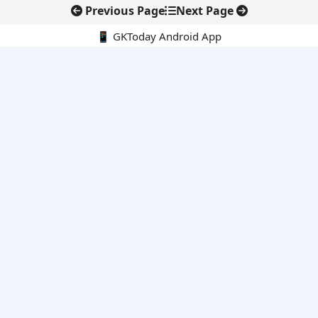
Previous Page
Next Page
📱 GKToday Android App
🔍
नवीनतम पोस्ट्स
8 अगस्त 2026 की करंट अफेयर्स क्विज़: परीक्षा तैयारी के लिए अहम सवाल
अरुणाचल के 27 स्थानों को मिली आधिकारिक पहचान, मानचित्रों में
एकरूपता पर जोर
स्कूल शिक्षा गुणवत्ता में पंजाब की छलांग, नीतिगत सुधारों का असर दिखा
रेल फ्रेट में बड़ा बदलाव: कंटेनर ट्रेन ऑपरेटरों के लिए एकल अखिल भारतीय
लाइसेंस
गगनयान ने मानव अंतरिक्ष उड़ान की तैयारी में अहम पड़ाव पार किया