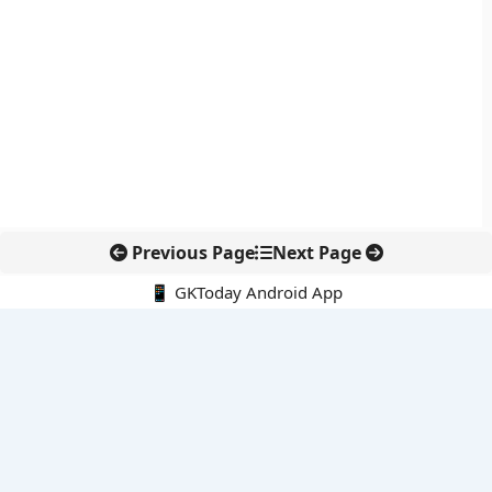
Previous Page
Next Page
📱 GKToday Android App
🔍
नवीनतम पोस्ट्स
हैदराबाद में माइक्रोसॉफ्ट की नई क्लाउड रीजन से भारत की डिजिटल क्षमता
मजबूत
असम की छात्रवृत्ति योजनाओं से लड़कियों-बालकों को नई राहत