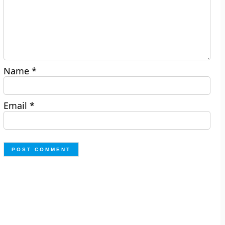
Name
*
Email
*