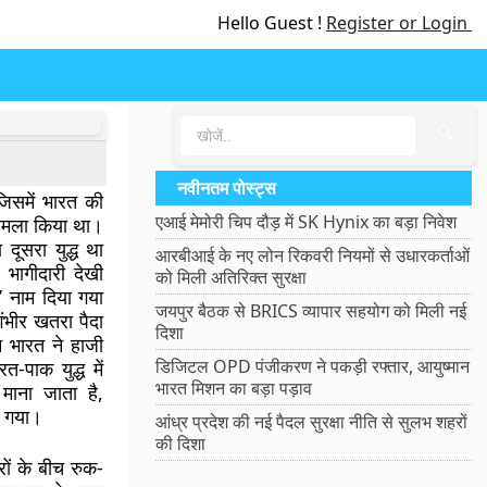
Hello Guest !
Register or Login
🔍
नवीनतम पोस्ट्स
जिसमें भारत की
एआई मेमोरी चिप दौड़ में SK Hynix का बड़ा निवेश
 हमला किया था।
दूसरा युद्ध था
आरबीआई के नए लोन रिकवरी नियमों से उधारकर्ताओं
्व भागीदारी देखी
को मिली अतिरिक्त सुरक्षा
 नाम दिया गया
जयपुर बैठक से BRICS व्यापार सहयोग को मिली नई
ंभीर खतरा पैदा
दिशा
भारत ने हाजी
डिजिटल OPD पंजीकरण ने पकड़ी रफ्तार, आयुष्मान
-पाक युद्ध में
भारत मिशन का बड़ा पड़ाव
माना जाता है,
हो गया।
आंध्र प्रदेश की नई पैदल सुरक्षा नीति से सुलभ शहरों
की दिशा
रों के बीच रुक-