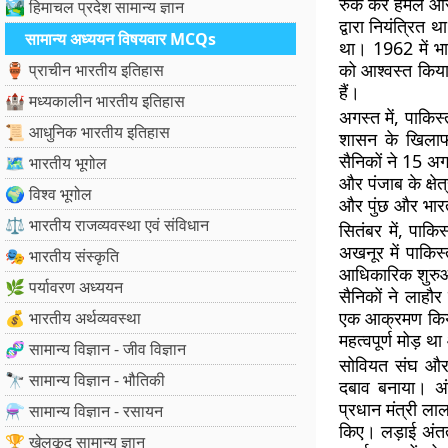
रुक कर हमले और य
🏞️ हिमाचल प्रदेश सामान्य ज्ञान
द्वारा नियंत्रित 
सामान्य अध्ययन विषयवार MCQs
था। 1962 में भार
को आश्वस्त किया
🏺 प्राचीन भारतीय इतिहास
हैं।
🏰 मध्यकालीन भारतीय इतिहास
अगस्त में, पाकिस
📜 आधुनिक भारतीय इतिहास
शासन के खिलाफ
सैनिकों ने 15 अगस
🗺️ भारतीय भूगोल
और पंजाब के क्षे
🌍 विश्व भूगोल
और पुंछ और भारती
⚖️ भारतीय राजव्यवस्था एवं संविधान
सितंबर में, पाकि
अखनूर में पाकिस्
🎭 भारतीय संस्कृति
आधिकारिक शुरुआत 
🌿 पर्यावरण अध्ययन
सैनिकों ने लाह
एक आक्रमण किया
💰 भारतीय अर्थव्यवस्था
महत्वपूर्ण मोड़
🧬 सामान्य विज्ञान - जीव विज्ञान
सोवियत संघ और अ
🔭 सामान्य विज्ञान - भौतिकी
दबाव बनाया। अं
प्रधान मंत्री ला
⚗️ सामान्य विज्ञान - रसायन
किए। लड़ाई अंतत
🏆 खेलकूद सामान्य ज्ञान