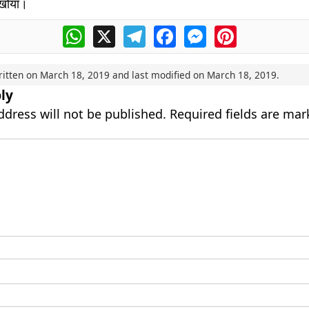
 खोया।
WhatsApp
X
Telegram
Facebook
Messenger
Pinterest
ritten on
March 18, 2019
and last modified on
March 18, 2019
.
ly
ddress will not be published.
Required fields are ma