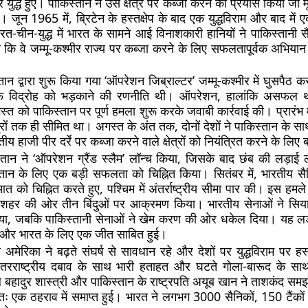
ुद्ध हुए। पाकिस्तान ने उस क्षेत्र पर कब्जा करने का प्रयास किया जो 
था। जून 1965 में, ब्रिटेन के हस्तक्षेप के बाद एक युद्धविराम और बाद में
त-चीन-युद्ध में भारत के सामने आई विनाशकारी हानियों ने पाकिस्तानी स
 कि वे जम्मू-कश्मीर राज्य पर कब्जा करने के लिए सफलतापूर्वक अभिया
्तान द्वारा शुरू किया गया ‘ऑपरेशन जिब्राल्टर’ जम्मू-कश्मीर में घुसपैठ
 विद्रोह को भड़काने की रणनीति थी। ऑपरेशन, हालांकि असफल 
्त को पाकिस्तान पर पूर्ण हमला शुरू करके जवाबी कार्रवाई की। प्रारंभ में
त्रों तक ही सीमित था। अगस्त के अंत तक, दोनों देशों ने पाकिस्तान के 
य हाजी पीर दर्रे पर कब्जा करने वाले क्षेत्रों को नियंत्रित करने के लिए
स्तान ने ‘ऑपरेशन ग्रैंड स्लैम’ लॉन्च किया, जिसके बाद छंब की लड़ाई
तान के लिए एक बड़ी सफलता को चिह्नित किया। सितंबर में, भारतीय सैनि
को चिह्नित करते हुए, पश्चिम में अंतर्राष्ट्रीय सीमा पार की। इस हमल
ौर शहर की ओर तीन बिंदुओं पर आक्रमण किया। भारतीय सेनाओं ने स
, जबकि पाकिस्तानी सेनाओं ने खेम करण की ओर धकेल दिया। यह लड़ा
 था और भारत के लिए एक जीत साबित हुई।
मेरिका ने बढ़ते संघर्ष से सावधान रहे और देशों पर युद्धविराम पर हस्
तरराष्ट्रीय दबाव के साथ भारी हताहत और घटते गोला-बारूद के साथ, 
ल बहादुर शास्त्री और पाकिस्तान के राष्ट्रपति अयूब खान ने ताशकंद समझौ
ः एक ठहराव में समाप्त हुई। भारत ने लगभग 3000 सैनिकों, 150 टैं