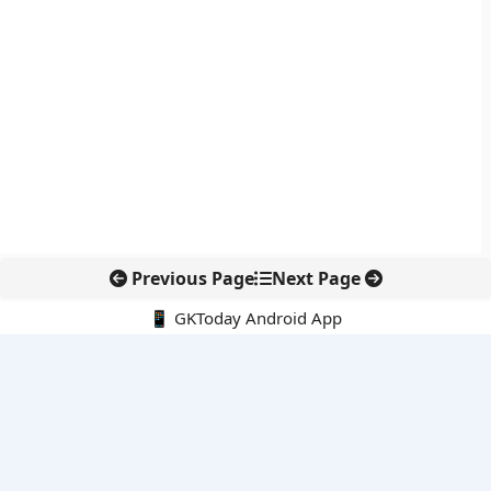
Previous Page
Next Page
📱 GKToday Android App
🔍
नवीनतम पोस्ट्स
9-10 अगस्त 2026 की करंट अफेयर्स क्विज से परीक्षा तैयारी को नई धार
कोलंबिया में नई राजनीतिक दिशा, अबेलार्दो दे ला एस्प्रिएला ने संभाली कमान