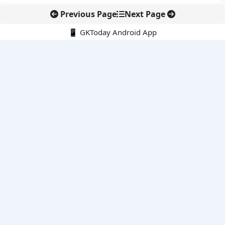
Previous Page
Next Page
📱 GKToday Android App
🔍
नवीनतम पोस्ट्स
बोलेंग बनेगा एशियाई राफ्टिंग का नया केंद्र
हिरोशिमा की 81वीं बरसी: परमाणु हथियारों के खिलाफ फिर उठा शांति का
संदेश
विशाखापत्तनम क्षेत्र को निवेश हब बनाने की आंध्र प्रदेश की बड़ी योजना
अलाबोई रण स्मृति दिवस ने फिर याद दिलाया अहोम वीरों का बलिदान
एयर इंडिया की कमान अब टेवोल्डे गेब्रेमारियम के हाथ