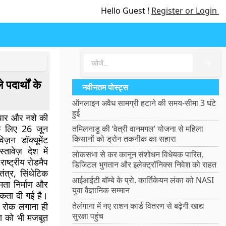
Hello Guest !
Register or Login
🔍
दार्थों के
नवीनतम पोस्ट्स
ऑनलाइन अवैध सामग्री हटाने की समय-सीमा 3 घंटे
हुई
यापार और नशे की
 के लिए 26 जून
तमिलनाडु की ‘वेत्री वानमगल’ योजना से महिला
किसानों को ड्रोन तकनीक का सहारा
िज़न डॉक्यूमेंट
ावेज़ देश में
लोकसभा से कर कानून संशोधन विधेयक पारित,
राष्ट्रीय रोडमैप
डिजिटल भुगतान और इलेक्ट्रॉनिक्स निवेश को राहत
तंत्र, सिंथेटिक
आईआईटी बॉम्बे के प्रो. कार्तिकेयन लंका को NASI
्षमता निर्माण और
युवा वैज्ञानिक सम्मान
मिकता दी गई है।
र रोक लगाना ही
तेलंगाना में नए राशन कार्ड वितरण से बढ़ेगी खाद्य
सुरक्षा पहुंच
पना को भी मजबूत