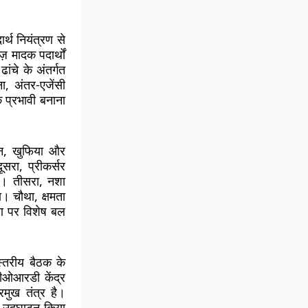
र्थ नियंत्रण से
़ मादक पदार्थों
ांचे के अंतर्गत
, अंतर-एजेंसी
 प्रभावी बनाना
्तन, खुफिया और
दूसरा,
प्रीकर्सर
े। तीसरा,
नशा
गा। चौथा,
क्षमता
्षण पर विशेष बल
्तरीय बैठक के
ीओआरडी केंद्र
रमुख तंत्र है।
अल उद्घाटन किया