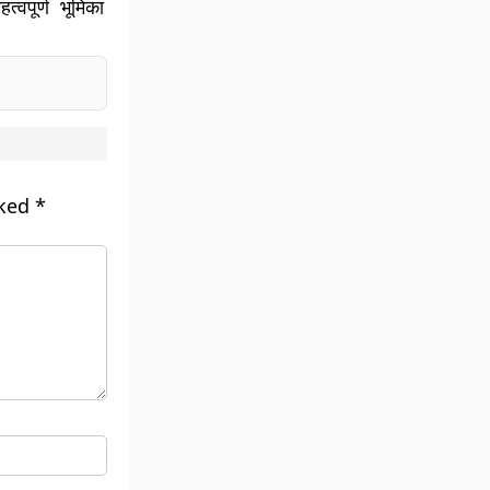
्वपूर्ण भूमिका
rked
*