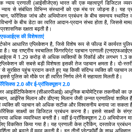
 न्याय प्रणाली (आईसीजेएस) भारत की एक महत्वपूर्ण डिजिटल व्यवस
 न्याय से संबंधित विभिन्न संस्थानों को एक मंच पर जोड़ना है। यह प्
हचान, फॉरेंसिक जांच और अभियोजन प्रबंधन के बीच समन्वय स्थापित 
न विभागों के बीच डेटा का त्वरित आदान-प्रदान संभव होता है, जिससे मामलों
प्रशासनिक दक्षता बढ़ती है।
एएफआईएस की विशेषताएं
र्टफोन आधारित एप्लिकेशन है, जिसे विशेष रूप से फील्ड में कार्यरत पुलिस
 है। यह राष्ट्रीय स्वचालित फिंगरप्रिंट पहचान प्रणाली (एनएएफआईएस
एस में 1.29 करोड़ से अधिक व्यक्तियों के रिकॉर्ड और लगभग 1.3 करो
स एप्लिकेशन की सबसे बड़ी विशेषता इसकी तेज पहचान क्षमता है। दो-स्त
म से सुरक्षित पहुंच प्रदान करते हुए यह किसी संदिग्ध व्यक्ति की पहचा
इससे पुलिस को मौके पर ही त्वरित निर्णय लेने में सहायता मिलती है।
ेंसिक्स 2.0 और ई-प्रॉसिक्यूशन 2.0
ीजर आइडेंटिफिकेशन (सीआरपीआई) आधुनिक बायोमेट्रिक तकनीकों का उ
पहचान, आईरिस मिलान और डीएनए मिलान जैसी उन्नत प्रणालियां शामिल ह
सी व्यक्ति की पहचान को अधिक सटीक और विश्वसनीय बनाया जा सकता है
फॉरेंसिक साक्ष्यों का डिजिटल प्रबंधन करना है। इससे साक्ष्यों के संग
क्रिया अधिक व्यवस्थित बनती है। वहीं ई-प्रॉसिक्यूशन 2.0 अभियोजन माम
िए विकसित किया गया है। यह प्रणाली केस ट्रैकिंग, दस्तावेज प्रब
दर्शिता को बढ़ाने में मदद करती है। इन तीनों प्लेटफॉर्मों के साथ अभिज्