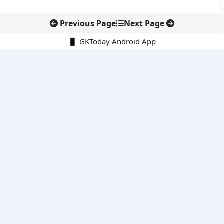
Previous Page
Next Page
📱 GKToday Android App
🔍
नवीनतम पोस्ट्स
तमिलनाडु की ‘वेत्री वानमगल’ योजना से महिला किसानों को ड्रोन तकनीक
का सहारा
लोकसभा से कर कानून संशोधन विधेयक पारित, डिजिटल भुगतान और
इलेक्ट्रॉनिक्स निवेश को राहत
आईआईटी बॉम्बे के प्रो. कार्तिकेयन लंका को NASI युवा वैज्ञानिक सम्मान
तेलंगाना में नए राशन कार्ड वितरण से बढ़ेगी खाद्य सुरक्षा पहुंच
नई दिल्ली में राइस ट्रेड का बड़ा वैश्विक मंच, BIRC 2026 पर दुनिया की
नजर