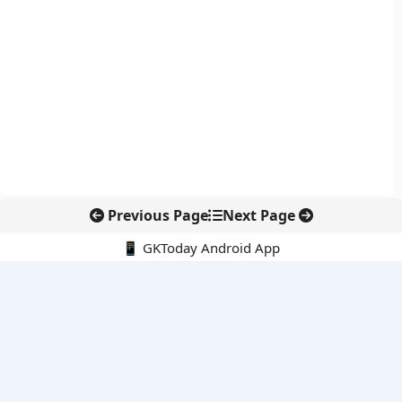
Previous Page
Next Page
📱 GKToday Android App
🔍
नवीनतम पोस्ट्स
तमिलनाडु ने धान और गन्ना खरीद दरों में बढ़ाया प्रोत्साहन
DGFT ने EODC प्रक्रिया को बनाया पेपरलेस, निर्यातकों को राहत