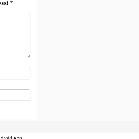
rked
*
ndroid App