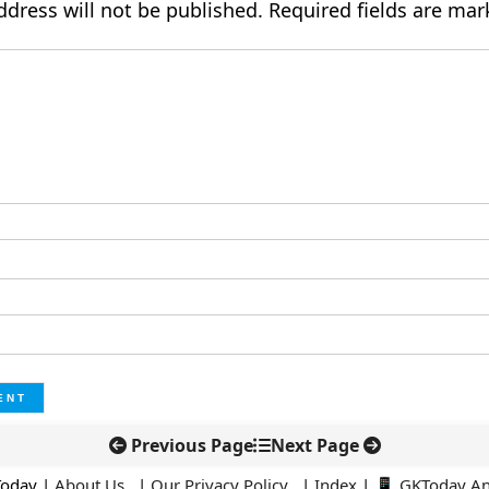
ddress will not be published.
Required fields are ma
Previous Page
Next Page
Today |
About Us
|
Our Privacy Policy
|
Index
|
📱 GKToday A