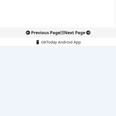
Previous Page
Next Page
📱 GKToday Android App
🔍
नवीनतम पोस्ट्स
कोलंबिया में नई राजनीतिक दिशा, अबेलार्दो दे ला एस्प्रिएला ने संभाली कमान
सीमावर्ती इलाकों में नवीकरणीय परियोजनाओं पर नई सुरक्षा सख्ती
आईआईटी दिल्ली में एआई-संचालित सुपरकंप्यूटिंग सुविधा से शोध को नई गति
बेंगलुरु HAL एयरपोर्ट पर हेलीकॉप्टर लैंडिंग में सैटेलाइट-आधारित नई छलांग
भारत के निजी अंतरिक्ष क्षेत्र में 800 kN इंजन से नई छलांग