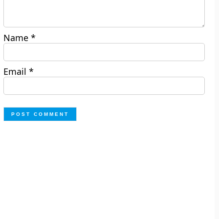
Name
*
Email
*