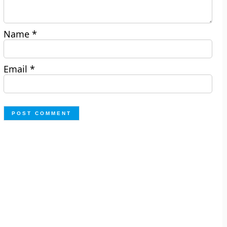
Name
*
Email
*