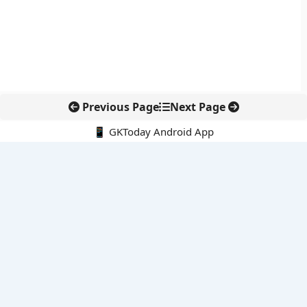
Previous Page
Next Page
📱 GKToday Android App
🔍
नवीनतम पोस्ट्स
ईरान की सुरक्षा नीति में रेज़ाई की वापसी से बढ़ा रणनीतिक संकेत
ईडी प्रमुख राहुल नविन को एक साल का विस्तार, वित्तीय जांच एजेंसी में
निरंतरता बनी रहेगी
ई-समुद्र से समुद्री प्रशासन में डिजिटल बदलाव
पुडुचेरी पुलिस को राष्ट्रपति का कलर, सेवा और अनुशासन की बड़ी पहचान