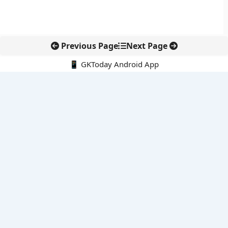
Previous Page
Next Page
📱 GKToday Android App
🔍
नवीनतम पोस्ट्स
ऑनलाइन अवैध सामग्री हटाने की समय-सीमा 3 घंटे हुई
तमिलनाडु की ‘वेत्री वानमगल’ योजना से महिला किसानों को ड्रोन तकनीक
का सहारा
लोकसभा से कर कानून संशोधन विधेयक पारित, डिजिटल भुगतान और
इलेक्ट्रॉनिक्स निवेश को राहत
आईआईटी बॉम्बे के प्रो. कार्तिकेयन लंका को NASI युवा वैज्ञानिक सम्मान
तेलंगाना में नए राशन कार्ड वितरण से बढ़ेगी खाद्य सुरक्षा पहुंच