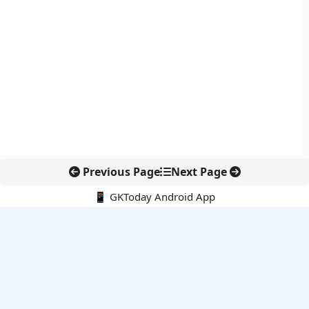
Previous Page
Next Page
📱 GKToday Android App
🔍
नवीनतम पोस्ट्स
ईडी प्रमुख राहुल नविन को एक साल का विस्तार, वित्तीय जांच एजेंसी में
निरंतरता बनी रहेगी