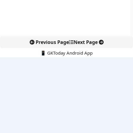
Previous Page
Next Page
📱 GKToday Android App
🔍
नवीनतम पोस्ट्स
जिनेवा में भारत की सांस्कृतिक कूटनीति का नया प्रतीक
तमिलनाडु में सरकारी आयोजनों की शुरुआत अब ‘तमिल ताई वाज़्थु’ से
दीपक धर को 2026 दिराक पदक, भारतीय विज्ञान की वैश्विक पहचान और
मजबूत हुई
ईरान की सुरक्षा नीति में रेज़ाई की वापसी से बढ़ा रणनीतिक संकेत
ईडी प्रमुख राहुल नविन को एक साल का विस्तार, वित्तीय जांच एजेंसी में