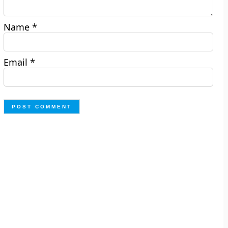
Name
*
Email
*