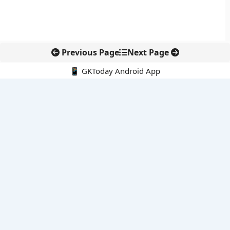
Previous Page
Next Page
📱 GKToday Android App
🔍
नवीनतम पोस्ट्स
कोलंबिया में नई राजनीतिक दिशा, अबेलार्दो दे ला एस्प्रिएला ने संभाली कमान
सीमावर्ती इलाकों में नवीकरणीय परियोजनाओं पर नई सुरक्षा सख्ती
आईआईटी दिल्ली में एआई-संचालित सुपरकंप्यूटिंग सुविधा से शोध को नई गति
बेंगलुरु HAL एयरपोर्ट पर हेलीकॉप्टर लैंडिंग में सैटेलाइट-आधारित नई छलांग
भारत के निजी अंतरिक्ष क्षेत्र में 800 kN इंजन से नई छलांग