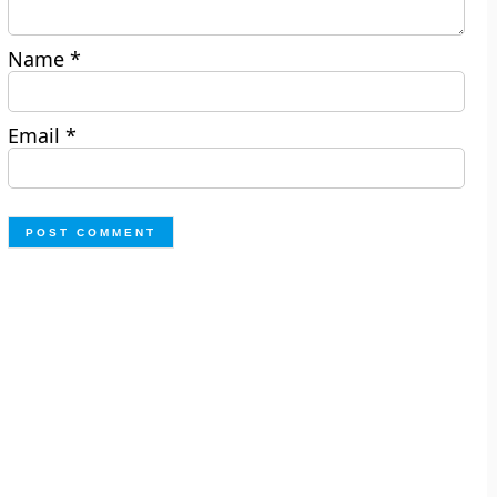
Name
*
Email
*