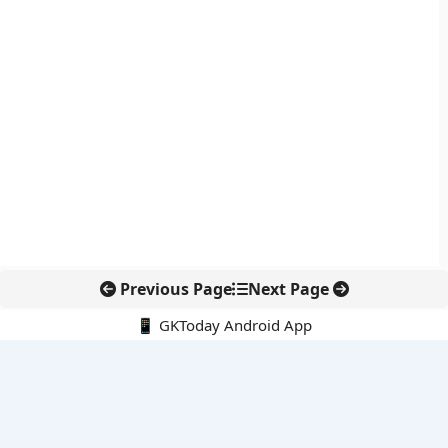
Previous Page
Next Page
📱 GKToday Android App
🔍
नवीनतम पोस्ट्स
स्कूल शिक्षा गुणवत्ता में पंजाब की छलांग, नीतिगत सुधारों का असर दिखा