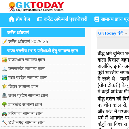
होम पेज
करेंट अफेयर्स प्रश्नोत्तरी
सामान्य ज्ञान प्रश
करेंट अफेयर्स
GKToday हिंदी
📝 करेंट अफेयर्स 2025-26
राज्य स्तरीय PCS परीक्षाओं हेतु सामान्य ज्ञान
बौद्ध धर्म दुनिय
वाला विशाल बहुमत
🏜️ राजस्थान सामान्य ज्ञान
हालाँकि, इनके अल
🏔️ उत्तराखंड सामान्य ज्ञान
पूर्वी भारतीय उपमह
🏞️ मध्य प्रदेश सामान्य ज्ञान
में रहते थे। जबक
(तीन टोकरी) के क
🌾 बिहार सामान्य ज्ञान
में कहीं अधिक मौ
🏯 उत्तर प्रदेश सामान्य ज्ञान
बौद्ध दर्शन की विश
🌳 झारखंड सामान्य ज्ञान
प्राचीन काल से,
और अंत में पश्चा
🚜 हरियाणा सामान्य ज्ञान
धर्म में आमतौर प
⛏️ छत्तीसगढ़ सामान्य ज्ञान
बौद्धों का विश्व