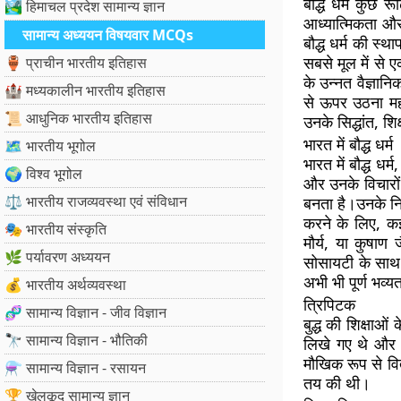
बौद्ध धर्म कुछ 
🏞️ हिमाचल प्रदेश सामान्य ज्ञान
आध्यात्मिकता 
सामान्य अध्ययन विषयवार MCQs
बौद्ध धर्म की स्था
सबसे मूल में से
🏺 प्राचीन भारतीय इतिहास
के उन्नत वैज्ञान
🏰 मध्यकालीन भारतीय इतिहास
से ऊपर उठना महत्व
📜 आधुनिक भारतीय इतिहास
उनके सिद्धांत, शि
भारत में बौद्ध धर्म
🗺️ भारतीय भूगोल
भारत में बौद्ध धर्
🌍 विश्व भूगोल
और उनके विचारों औ
⚖️ भारतीय राजव्यवस्था एवं संविधान
बनता है।उनके निध
करने के लिए, कई 
🎭 भारतीय संस्कृति
मौर्य, या कुषाण ज
🌿 पर्यावरण अध्ययन
सोसायटी के साथ ब
अभी भी पूर्ण भव्य
💰 भारतीय अर्थव्यवस्था
त्रिपिटक
🧬 सामान्य विज्ञान - जीव विज्ञान
बुद्ध की शिक्षाओं
🔭 सामान्य विज्ञान - भौतिकी
लिखे गए थे और ब
मौखिक रूप से वि
⚗️ सामान्य विज्ञान - रसायन
तय की थी।
🏆 खेलकूद सामान्य ज्ञान